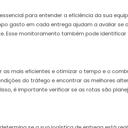
sencial para entender a eficiência da sua equi
empo gasto em cada entrega ajudam a avaliar se a 
ente. Esse monitoramento também pode identific
car as mais eficientes e otimizar o tempo e o co
ndições do tráfego e encontrar as melhores alt
isso, é importante verificar se as rotas são pla
ue determina se a sua logística de entrega está 