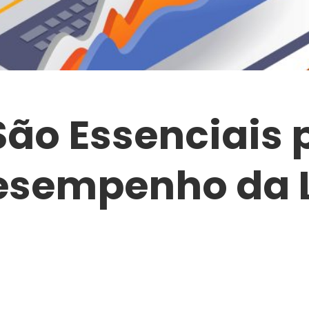
ão Essenciais 
esempenho da L