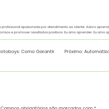
e profissional apaixonada por atendimento ao cliente. Adoro apren
orrisos e promover resultados positivos. Eu amo aprender. Eu amo aj
otoboys: Como Garantir
Próximo:
Automatiza
Campos obrigatórios são marcados com
*