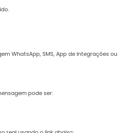
ido.
agem WhatsApp, SMS, App de integrações ou
 mensagem pode ser:
eal usando o link abaixo: