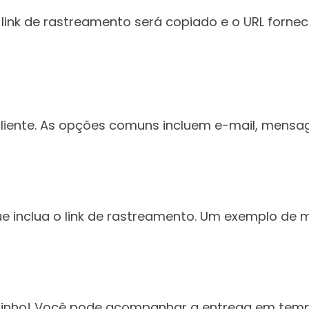
ink de rastreamento será copiado e o URL fornec
cliente. As opções comuns incluem e-mail, mens
 inclua o link de rastreamento. Um exemplo de
ho! Você pode acompanhar a entrega em tempo r