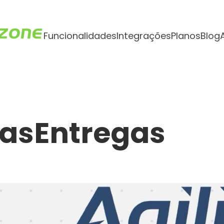
Funcionalidades
Integrações
Planos
Blog
asEntregas