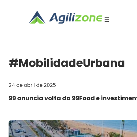
Pular
para
o
conteúdo
#MobilidadeUrbana
24 de abril de 2025
99 anuncia volta da 99Food e investiment