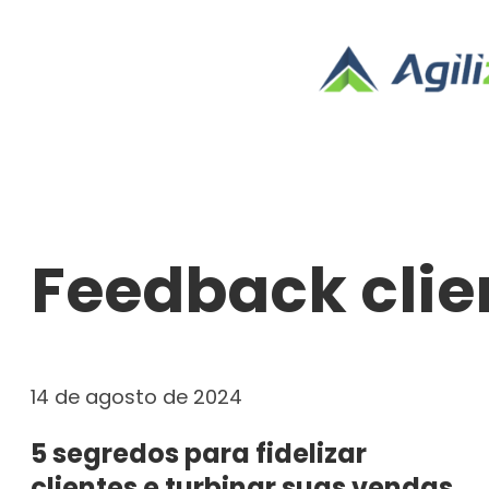
Pular
para
o
conteúdo
Feedback clie
14 de agosto de 2024
5 segredos para fidelizar
clientes e turbinar suas vendas